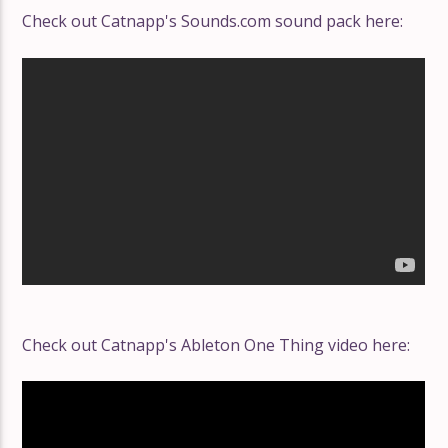
Check out Catnapp's Sounds.com sound pack here:
Check out Catnapp's Ableton One Thing video here: